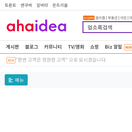
토론토
밴쿠버
알버타
몬트리올
음식점
|
부동산
|
이민
|
인기검색어
게시판
블로그
커뮤니티
TV/영화
쇼핑
Biz 알림
NEW
"한번 고객은 영원한 고객" 으로 모시겠습니다.
NEW
메뉴