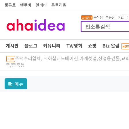
토론토
밴쿠버
알버타
몬트리올
음식점
|
부동산
|
이민
|
인기검색어
게시판
블로그
커뮤니티
TV/영화
쇼핑
Biz 알림
NEW
주택수리일체, 지하실레노베이션,가게셋업,상업용건물,교
NEW
축/증축등
메뉴