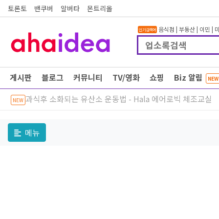
토론토
밴쿠버
알버타
몬트리올
음식점
|
부동산
|
이민
|
인기검색어
게시판
블로그
커뮤니티
TV/영화
쇼핑
Biz 알림
NEW
과식후 소화되는 유산소 운동법 - Hala 에어로빅 체조교실
NEW
메뉴