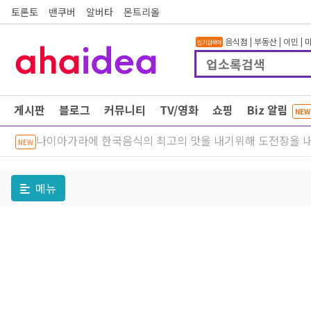
토론토
밴쿠버
알버타
몬트리올
음식점
|
부동산
|
이민
|
인기검색어
게시판
블로그
커뮤니티
TV/영화
쇼핑
Biz 알림
NEW
나이아가라에 한국음식의 최고의 맛을 내기위해 도전장을 내
NEW
메뉴