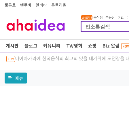
토론토
밴쿠버
알버타
몬트리올
음식점
|
부동산
|
이민
|
인기검색어
게시판
블로그
커뮤니티
TV/영화
쇼핑
Biz 알림
NEW
나이아가라에 한국음식의 최고의 맛을 내기위해 도전장을 내
NEW
메뉴