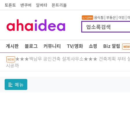
토론토
밴쿠버
알버타
몬트리올
음식점
|
부동산
|
이민
|
인기검색어
게시판
블로그
커뮤니티
TV/영화
쇼핑
Biz 알림
NEW
★★★백남우 공인건축 설계사무소★★★ 건축계획 부터 
NEW
시공까
메뉴