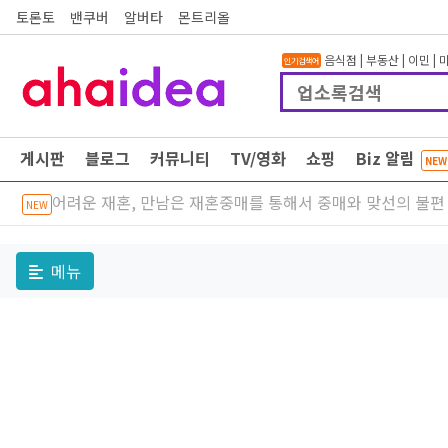
토론토
밴쿠버
알버타
몬트리올
음식점
|
부동산
|
이민
|
인기검색어
게시판
블로그
커뮤니티
TV/영화
쇼핑
Biz 알림
NEW
어려운 재혼, 만남은 재혼중매를 통해서 중매와 맞선의 불편
NEW
메뉴