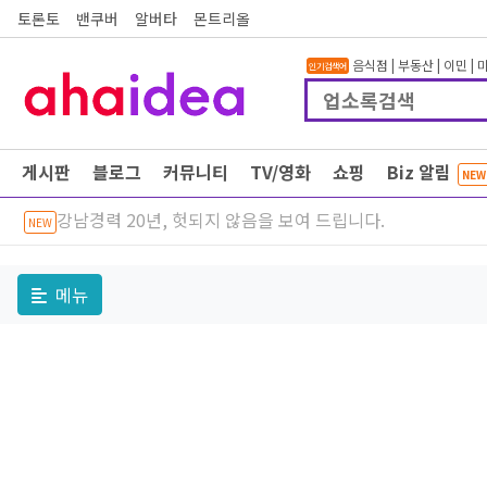
토론토
밴쿠버
알버타
몬트리올
음식점
|
부동산
|
이민
|
인기검색어
게시판
블로그
커뮤니티
TV/영화
쇼핑
Biz 알림
NEW
강남경력 20년, 헛되지 않음을 보여 드립니다.
NEW
메뉴