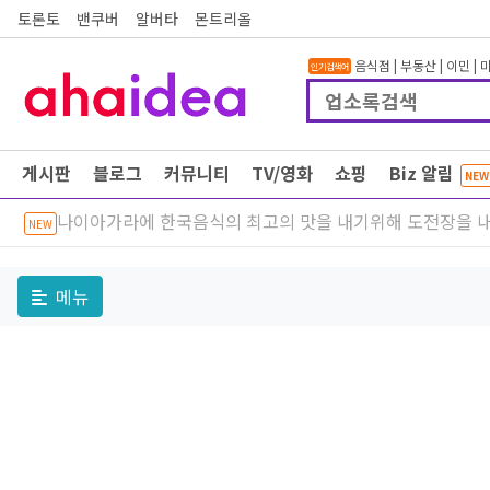
토론토
밴쿠버
알버타
몬트리올
음식점
|
부동산
|
이민
|
인기검색어
게시판
블로그
커뮤니티
TV/영화
쇼핑
Biz 알림
NEW
나이아가라에 한국음식의 최고의 맛을 내기위해 도전장을 내
NEW
메뉴