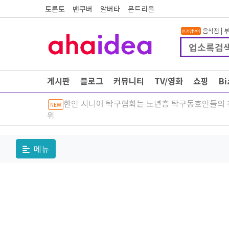
토론토
밴쿠버
알버타
몬트리올
음식점
|
인기검색어
게시판
블로그
커뮤니티
TV/영화
쇼핑
B
한인 시니어 탁구협회는 노년층 탁구동호인들의
NEW
위
메뉴