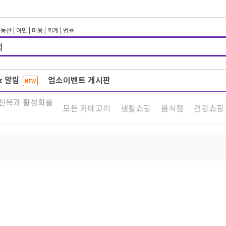
부동산
|
이민
|
미용
|
회계
|
법률
iz 알림
업소이벤트 게시판
NEW
 친목과 활성화를
모든 카테고리
생활쇼핑
음식점
건강쇼핑