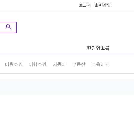
로그인
회원가입
한인업소록
미용쇼핑
여행쇼핑
자동차
부동산
교육이민