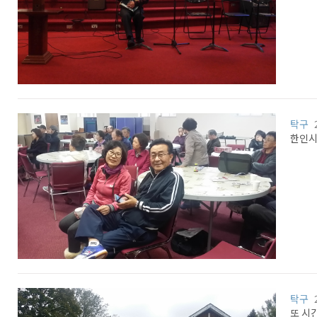
탁구
한인시
탁구
또 시