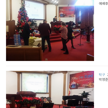
예배후
탁구
박영준