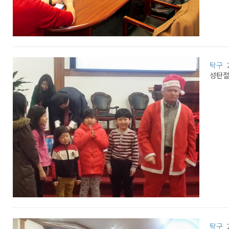
탁구
성탄절
탁구