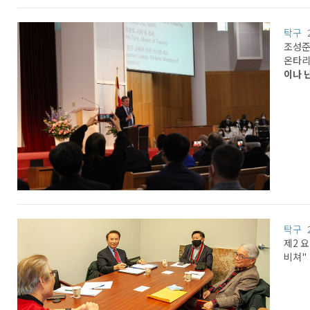
탁구
조성준
온타리
이나 
탁구
제2 
비쳐"