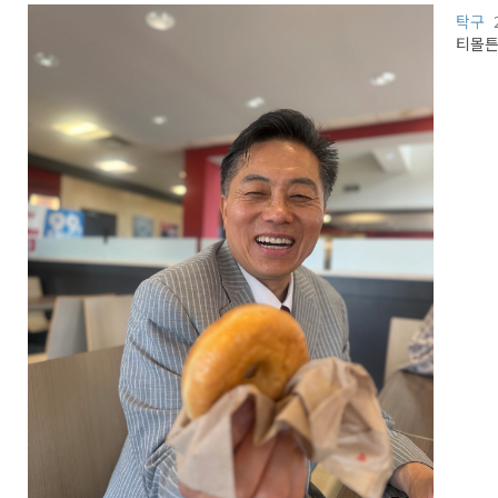
탁구
티몰