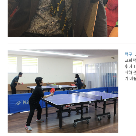
탁구
교회탁
후에 
위해 
기 바